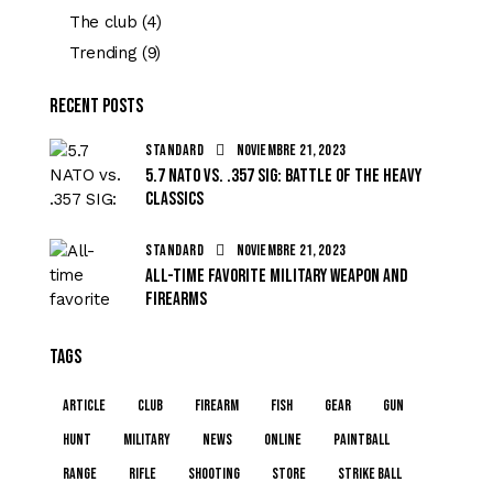
The club
(4)
Trending
(9)
Recent Posts
STANDARD
noviembre 21, 2023
5.7 NATO vs. .357 SIG: battle of the heavy
classics
STANDARD
noviembre 21, 2023
All-time favorite military weapon and
firearms
Tags
article
club
firearm
fish
gear
gun
hunt
military
news
online
paintball
range
rifle
shooting
store
strike ball