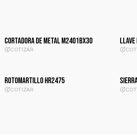
Cortadora de metal M2401BX30
llave
COTIZAR
COT
Rotomartillo HR2475
sierr
COTIZAR
COT