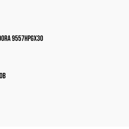
adora 9557HPGX30
0B