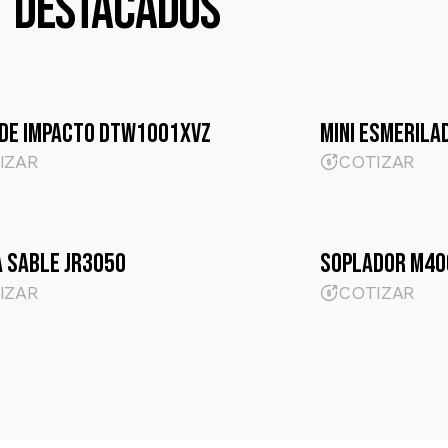
DESTACADOS
 de impacto DTW1001XVZ
mini esmeril
IZAR
COTIZAR
a sable JR3050
soplador M40
IZAR
COTIZAR