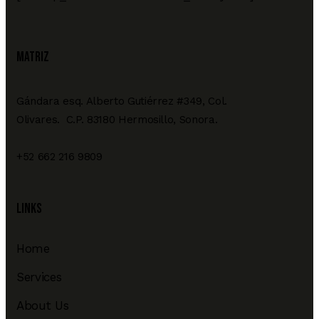
MATRIZ
Gándara esq. Alberto Gutiérrez #349, Col.
Olivares. C.P. 83180 Hermosillo, Sonora.
+52 662 216 9809
Links
Home
Services
About Us