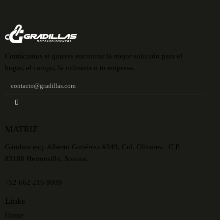
Contáctanos si quieres encontrar la mejor solución para el
hogar, el campo, la industria o tu empresa.
MATRIZ
Gándara esq. Alberto Gutiérrez #349, Col. Olivares. C.P.
83180 Hermosillo, Sonora.
+52 662 216 9809
Links
Home