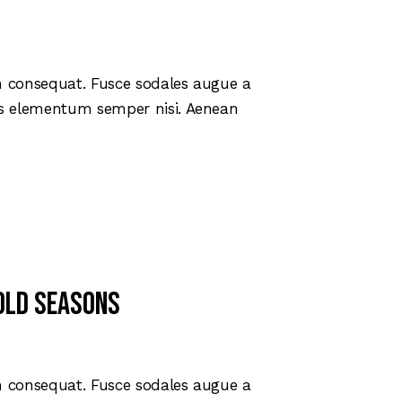
arriba/abajo
para
aumentar
o
in consequat. Fusce sodales augue a
disminuir
mus elementum semper nisi. Aenean
el
volumen.
cold seasons
in consequat. Fusce sodales augue a