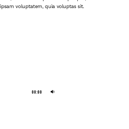
 ipsam voluptatem, quia voluptas sit.
Utiliza
00:00
las
teclas
de
flecha