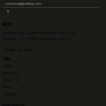
MATRIZ
Gándara esq. Alberto Gutiérrez #349, Col.
Olivares. C.P. 83180 Hermosillo, Sonora.
+52 662 216 9809
Links
Home
Services
About Us
Shop
Contact