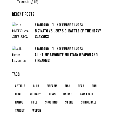
Trending
(9)
Recent Posts
STANDARD
noviembre 21, 2023
5.7 NATO vs. .357 SIG: battle of the heavy
classics
STANDARD
noviembre 21, 2023
All-time favorite military weapon and
firearms
Tags
article
club
firearm
fish
gear
gun
hunt
military
news
online
paintball
range
rifle
shooting
store
strike ball
target
wepon