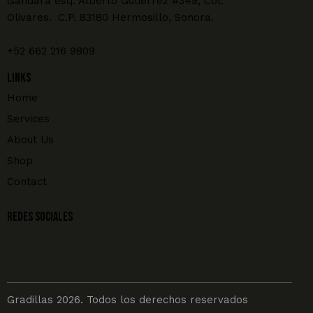
Gándara esq. Alberto Gutiérrez #349, Col.
Olivares. C.P. 83180 Hermosillo, Sonora.
+52 662 216 9809
Links
Home
Services
About Us
Shop
Contact
REDES SOCIALES
Gradillas 2026. Todos los derechos reservados