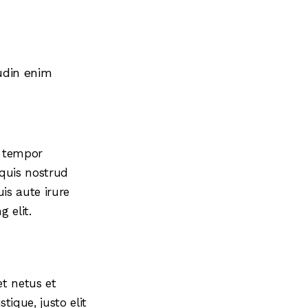
udin enim
d tempor
quis nostrud
is aute irure
 elit.
et netus et
tique, justo elit