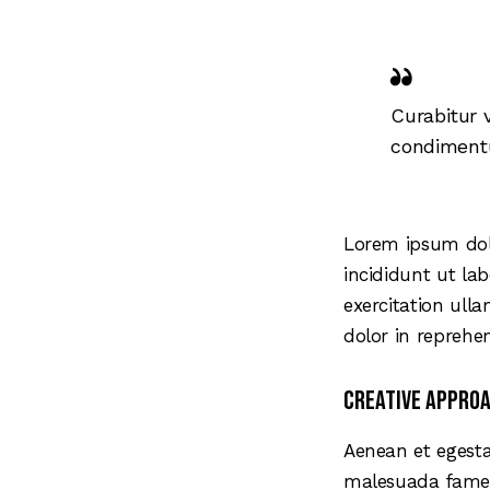
Curabitur 
condimentu
Lorem ipsum dolo
incididunt ut la
exercitation ull
dolor in reprehen
Creative approa
Aenean et egesta
malesuada fames a