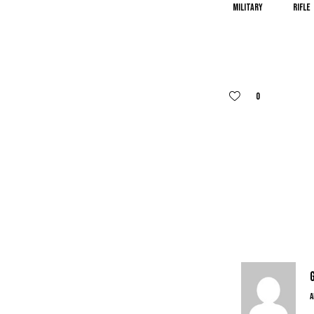
military
rifle
0
A