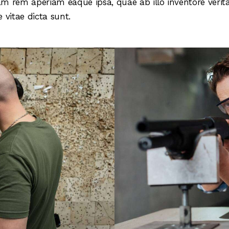
m rem aperiam eaque ipsa, quae ab illo inventore verita
 vitae dicta sunt.