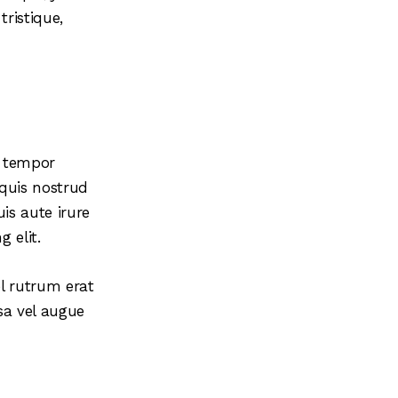
ristique,
d tempor
quis nostrud
is aute irure
 elit.
el rutrum erat
sa vel augue