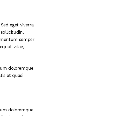
Sed eget viverra
ollicitudin,
elementum semper
sequat vitae,
ntium doloremque
tis et quasi
ntium doloremque