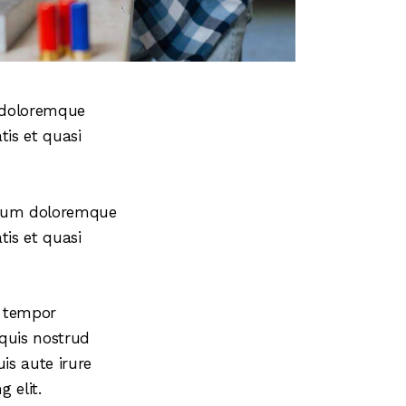
m doloremque
tis et quasi
ntium doloremque
tis et quasi
d tempor
quis nostrud
is aute irure
 elit.