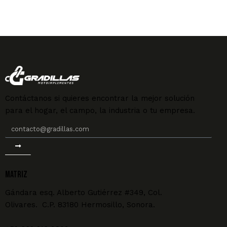
Contáctanos si quieres encontrar la mejor solución
para el hogar, el campo, la industria o tu empresa.
MATRIZ
Gándara esq. Alberto Gutiérrez #349, Col.
Olivares. C.P. 83180 Hermosillo, Sonora.