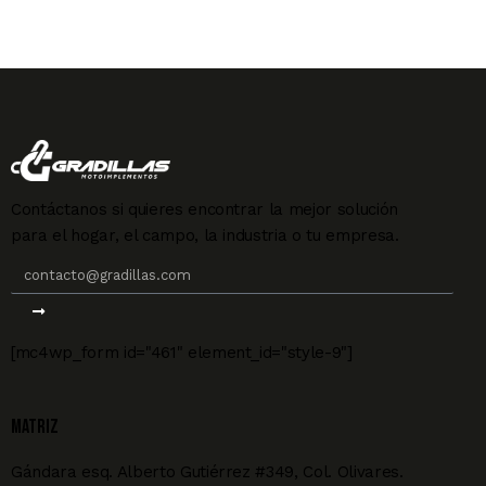
Contáctanos si quieres encontrar la mejor solución
para el hogar, el campo, la industria o tu empresa.
[mc4wp_form id="461" element_id="style-9"]
MATRIZ
Gándara esq. Alberto Gutiérrez #349, Col. Olivares.