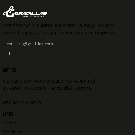
Contáctanos si quieres encontrar la mejor solución
para el hogar, el campo, la industria o tu empresa.
MATRIZ
Gándara esq. Alberto Gutiérrez #349, Col.
Olivares. C.P. 83180 Hermosillo, Sonora.
+52 662 216 9809
Links
Home
Services